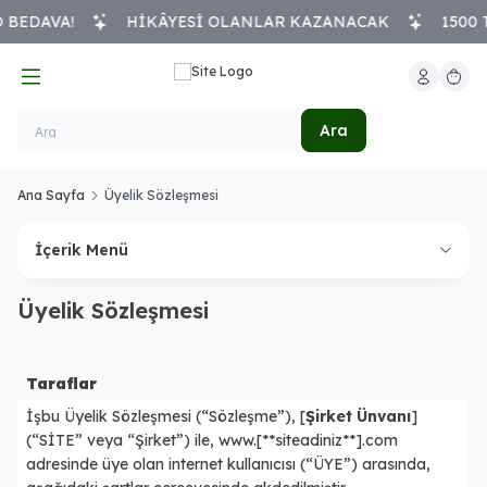
BEDAVA!
HİKÂYESİ OLANLAR KAZANACAK
1500 T
Hesabım
Sepeti
Ara
Ana Sayfa
Üyelik Sözleşmesi
İçerik Menü
Üyelik Sözleşmesi
Taraflar
İşbu Üyelik Sözleşmesi (“Sözleşme”), [
Şirket Ünvanı
]
(“SİTE” veya “Şirket”) ile,
www.[**siteadiniz**].com
adresinde üye olan internet kullanıcısı (“ÜYE”) arasında,