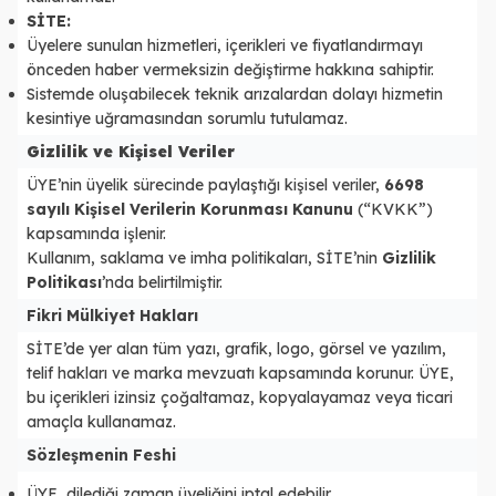
SİTE:
Üyelere sunulan hizmetleri, içerikleri ve fiyatlandırmayı
önceden haber vermeksizin değiştirme hakkına sahiptir.
Sistemde oluşabilecek teknik arızalardan dolayı hizmetin
kesintiye uğramasından sorumlu tutulamaz.
Gizlilik ve Kişisel Veriler
ÜYE’nin üyelik sürecinde paylaştığı kişisel veriler,
6698
sayılı Kişisel Verilerin Korunması Kanunu
(“KVKK”)
kapsamında işlenir.
Kullanım, saklama ve imha politikaları, SİTE’nin
Gizlilik
Politikası
’nda belirtilmiştir.
Fikri Mülkiyet Hakları
SİTE’de yer alan tüm yazı, grafik, logo, görsel ve yazılım,
telif hakları ve marka mevzuatı kapsamında korunur. ÜYE,
bu içerikleri izinsiz çoğaltamaz, kopyalayamaz veya ticari
amaçla kullanamaz.
Sözleşmenin Feshi
ÜYE, dilediği zaman üyeliğini iptal edebilir.